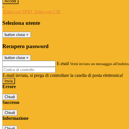
-
Entra con SPID
Entra con CIE
Seleziona utente
button close
×
Recupero password
button close
×
E-mail
Verrà inviato un messaggio all'indirizz
E-mail inviata, si prega di controllare la casella di posta elettronica!
Errore
Chiudi
Successo
Chiudi
Informazione
Chiudi