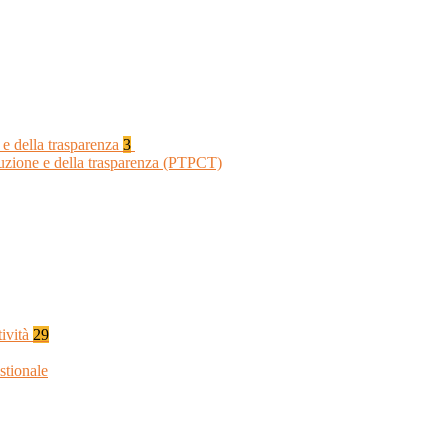
 e della trasparenza
3
ruzione e della trasparenza (PTPCT)
tività
29
stionale