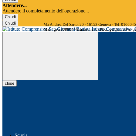
Attendere...
Attendere il completamento dell'operazione...
Chiudi
Chiudi
Via Andrea Del Sarto, 20 - 16153 Genova - Tel. 01060
Istituto Comprensivo
Mail: geic838004@istruzione.it - PEC: geic838004@pec
close
Scuola