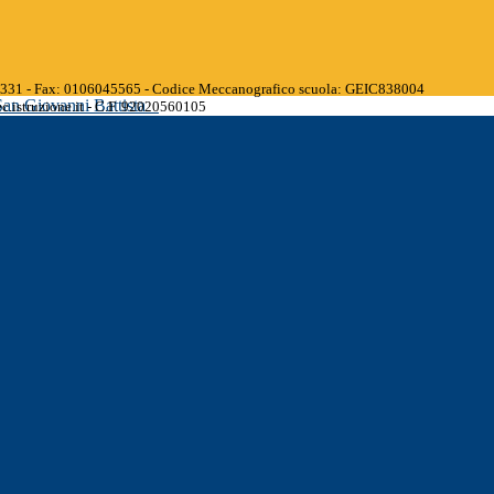
45331 - Fax: 0106045565 - Codice Meccanografico scuola: GEIC838004
San Giovanni Battista
.istruzione.it - C.F. 92020560105