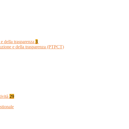
 e della trasparenza
3
ruzione e della trasparenza (PTPCT)
tività
29
stionale