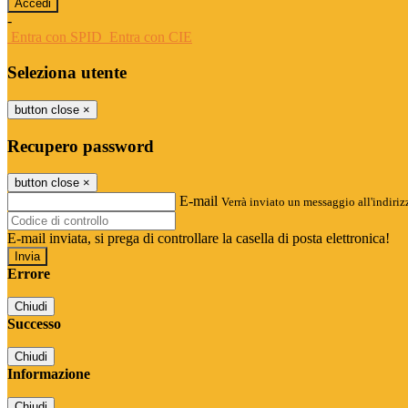
-
Entra con SPID
Entra con CIE
Seleziona utente
button close
×
Recupero password
button close
×
E-mail
Verrà inviato un messaggio all'indirizz
E-mail inviata, si prega di controllare la casella di posta elettronica!
Errore
Chiudi
Successo
Chiudi
Informazione
Chiudi