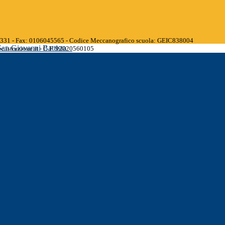
45331 - Fax: 0106045565 - Codice Meccanografico scuola: GEIC838004
San Giovanni Battista
.istruzione.it - C.F. 92020560105