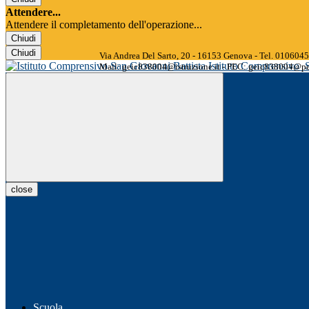
Attendere...
Attendere il completamento dell'operazione...
Chiudi
Chiudi
Via Andrea Del Sarto, 20 - 16153 Genova - Tel. 01060
Istituto Comprensivo
Mail: geic838004@istruzione.it - PEC: geic838004@pec
close
Scuola