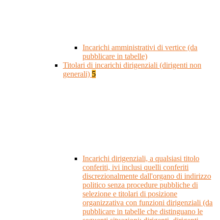
Incarichi amministrativi di vertice (da
pubblicare in tabelle)
Titolari di incarichi dirigenziali (dirigenti non
generali)
5
Incarichi dirigenziali, a qualsiasi titolo
conferiti, ivi inclusi quelli conferiti
discrezionalmente dall'organo di indirizzo
politico senza procedure pubbliche di
selezione e titolari di posizione
organizzativa con funzioni dirigenziali (da
pubblicare in tabelle che distinguano le