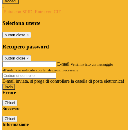
-
Entra con SPID
Entra con CIE
Seleziona utente
button close
×
Recupero password
button close
×
E-mail
Verrà inviato un messaggio
all'indirizzo indicato con le istruzioni necessarie.
E-mail inviata, si prega di controllare la casella di posta elettronica!
Errore
Chiudi
Successo
Chiudi
Informazione