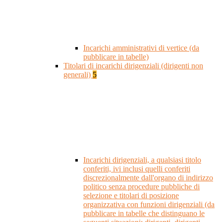
Incarichi amministrativi di vertice (da
pubblicare in tabelle)
Titolari di incarichi dirigenziali (dirigenti non
generali)
5
Incarichi dirigenziali, a qualsiasi titolo
conferiti, ivi inclusi quelli conferiti
discrezionalmente dall'organo di indirizzo
politico senza procedure pubbliche di
selezione e titolari di posizione
organizzativa con funzioni dirigenziali (da
pubblicare in tabelle che distinguano le