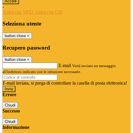
-
Entra con SPID
Entra con CIE
Seleziona utente
button close
×
Recupero password
button close
×
E-mail
Verrà inviato un messaggio
all'indirizzo indicato con le istruzioni necessarie.
E-mail inviata, si prega di controllare la casella di posta elettronica!
Errore
Chiudi
Successo
Chiudi
Informazione