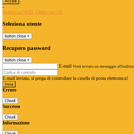
-
Entra con SPID
Entra con CIE
Seleziona utente
button close
×
Recupero password
button close
×
E-mail
Verrà inviato un messaggio all'indirizz
E-mail inviata, si prega di controllare la casella di posta elettronica!
Errore
Chiudi
Successo
Chiudi
Informazione
Chiudi