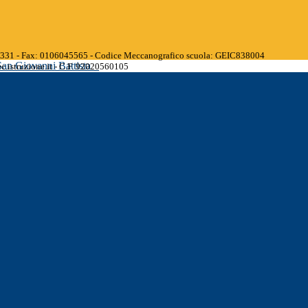
45331 - Fax: 0106045565 - Codice Meccanografico scuola: GEIC838004
San Giovanni Battista
.istruzione.it - C.F. 92020560105