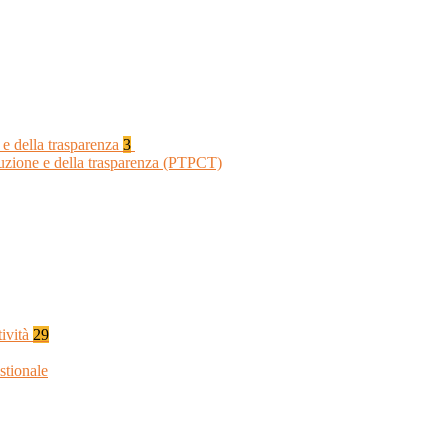
 e della trasparenza
3
ruzione e della trasparenza (PTPCT)
tività
29
stionale