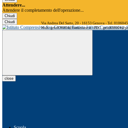
Attendere...
Attendere il completamento dell'operazione...
Chiudi
Chiudi
Via Andrea Del Sarto, 20 - 16153 Genova - Tel. 01060
Istituto Comprensivo
Mail: geic838004@istruzione.it - PEC: geic838004@pec
close
Scuola