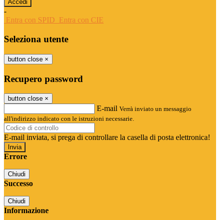
-
Entra con SPID
Entra con CIE
Seleziona utente
button close
×
Recupero password
button close
×
E-mail
Verrà inviato un messaggio
all'indirizzo indicato con le istruzioni necessarie.
E-mail inviata, si prega di controllare la casella di posta elettronica!
Errore
Chiudi
Successo
Chiudi
Informazione