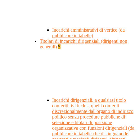
Incarichi amministrativi di vertice (da
pubblicare in tabelle)
Titolari di incarichi dirigenziali (dirigenti non
generali)
5
Incarichi dirigenziali, a qualsiasi titolo
conferiti, ivi inclusi quelli conferiti
discrezionalmente dall'organo di indirizzo
politico senza procedure pubbliche di
selezione e titolari di posizione
organizzativa con funzioni dirigenziali (da
pubblicare in tabelle che distinguano le