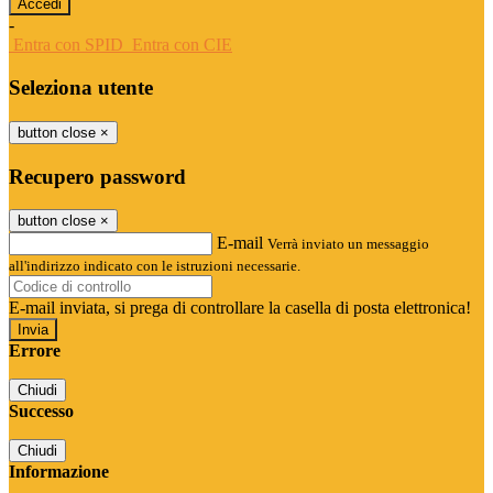
-
Entra con SPID
Entra con CIE
Seleziona utente
button close
×
Recupero password
button close
×
E-mail
Verrà inviato un messaggio
all'indirizzo indicato con le istruzioni necessarie.
E-mail inviata, si prega di controllare la casella di posta elettronica!
Errore
Chiudi
Successo
Chiudi
Informazione