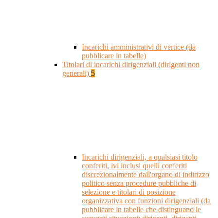
Incarichi amministrativi di vertice (da
pubblicare in tabelle)
Titolari di incarichi dirigenziali (dirigenti non
generali)
5
Incarichi dirigenziali, a qualsiasi titolo
conferiti, ivi inclusi quelli conferiti
discrezionalmente dall'organo di indirizzo
politico senza procedure pubbliche di
selezione e titolari di posizione
organizzativa con funzioni dirigenziali (da
pubblicare in tabelle che distinguano le