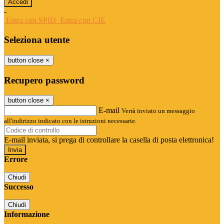
-
Entra con SPID
Entra con CIE
Seleziona utente
button close
×
Recupero password
button close
×
E-mail
Verrà inviato un messaggio
all'indirizzo indicato con le istruzioni necessarie.
E-mail inviata, si prega di controllare la casella di posta elettronica!
Errore
Chiudi
Successo
Chiudi
Informazione