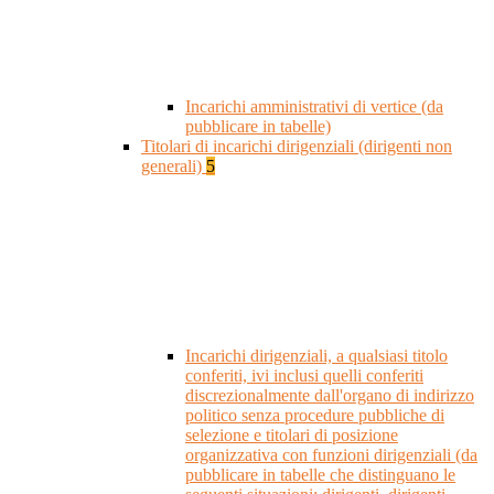
Incarichi amministrativi di vertice (da
pubblicare in tabelle)
Titolari di incarichi dirigenziali (dirigenti non
generali)
5
Incarichi dirigenziali, a qualsiasi titolo
conferiti, ivi inclusi quelli conferiti
discrezionalmente dall'organo di indirizzo
politico senza procedure pubbliche di
selezione e titolari di posizione
organizzativa con funzioni dirigenziali (da
pubblicare in tabelle che distinguano le