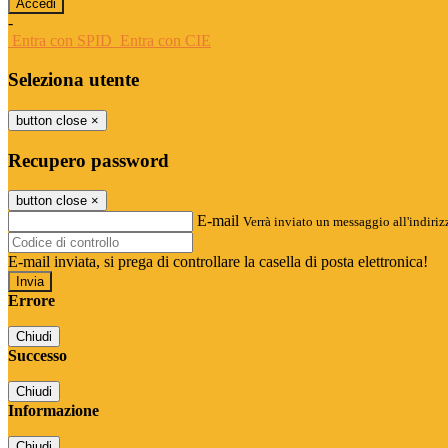
-
Entra con SPID
Entra con CIE
Seleziona utente
button close
×
Recupero password
button close
×
E-mail
Verrà inviato un messaggio all'indirizz
E-mail inviata, si prega di controllare la casella di posta elettronica!
Errore
Chiudi
Successo
Chiudi
Informazione
Chiudi