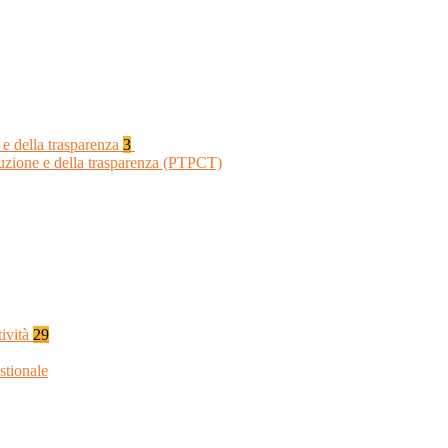
 e della trasparenza
3
ruzione e della trasparenza (PTPCT)
tività
29
stionale