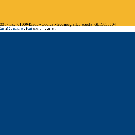
45331 - Fax: 0106045565 - Codice Meccanografico scuola: GEIC838004
San Giovanni Battista
.istruzione.it - C.F. 92020560105