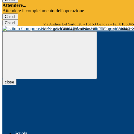
Attendere...
Attendere il completamento dell'operazione...
Chiudi
Chiudi
Via Andrea Del Sarto, 20 - 16153 Genova - Tel. 01060
Istituto Comprensivo
Mail: geic838004@istruzione.it - PEC: geic838004@pec
close
Scuola