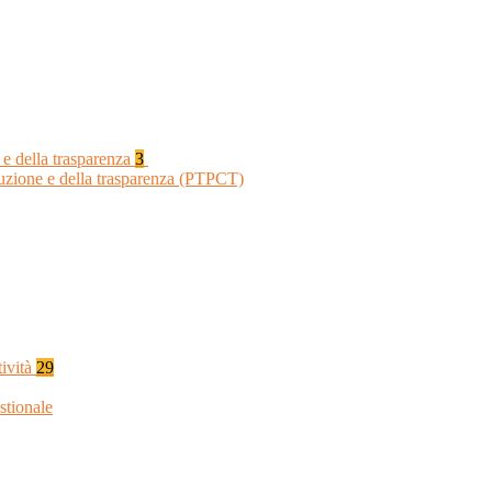
 e della trasparenza
3
ruzione e della trasparenza (PTPCT)
tività
29
stionale