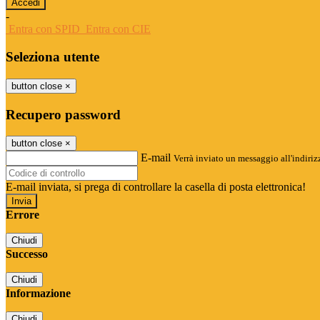
-
Entra con SPID
Entra con CIE
Seleziona utente
button close
×
Recupero password
button close
×
E-mail
Verrà inviato un messaggio all'indirizz
E-mail inviata, si prega di controllare la casella di posta elettronica!
Errore
Chiudi
Successo
Chiudi
Informazione
Chiudi