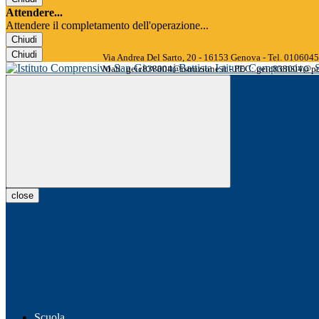
Attendere...
Attendere il completamento dell'operazione...
Chiudi
Chiudi
Via Andrea Del Sarto, 20 - 16153 Genova - Tel. 01060
Istituto Comprensivo
Mail: geic838004@istruzione.it - PEC: geic838004@pec
close
Scuola