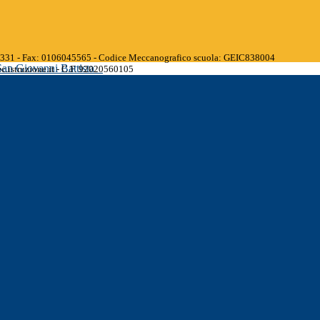
45331 - Fax: 0106045565 - Codice Meccanografico scuola: GEIC838004
San Giovanni Battista
.istruzione.it - C.F. 92020560105