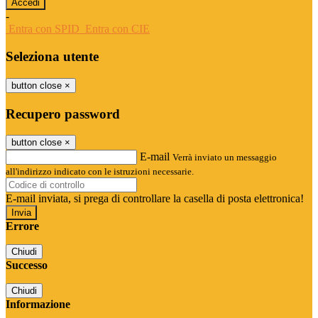
-
Entra con SPID
Entra con CIE
Seleziona utente
button close
×
Recupero password
button close
×
E-mail
Verrà inviato un messaggio
all'indirizzo indicato con le istruzioni necessarie.
E-mail inviata, si prega di controllare la casella di posta elettronica!
Errore
Chiudi
Successo
Chiudi
Informazione