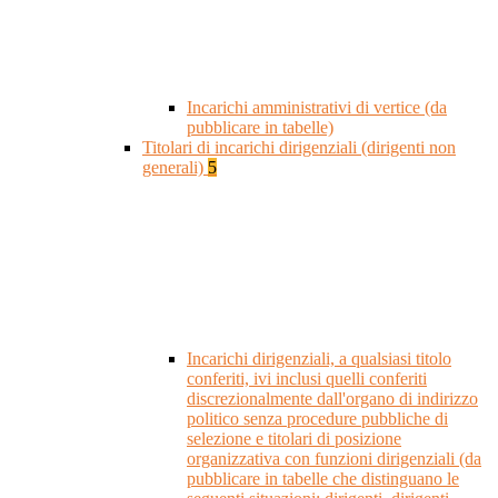
Incarichi amministrativi di vertice (da
pubblicare in tabelle)
Titolari di incarichi dirigenziali (dirigenti non
generali)
5
Incarichi dirigenziali, a qualsiasi titolo
conferiti, ivi inclusi quelli conferiti
discrezionalmente dall'organo di indirizzo
politico senza procedure pubbliche di
selezione e titolari di posizione
organizzativa con funzioni dirigenziali (da
pubblicare in tabelle che distinguano le