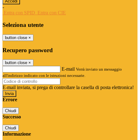
-
Entra con SPID
Entra con CIE
Seleziona utente
button close
×
Recupero password
button close
×
E-mail
Verrà inviato un messaggio
all'indirizzo indicato con le istruzioni necessarie.
E-mail inviata, si prega di controllare la casella di posta elettronica!
Errore
Chiudi
Successo
Chiudi
Informazione