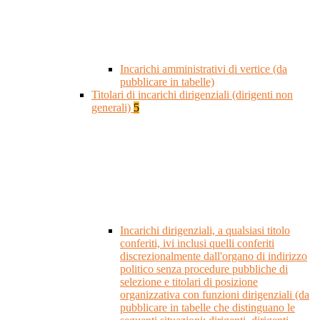
Incarichi amministrativi di vertice (da
pubblicare in tabelle)
Titolari di incarichi dirigenziali (dirigenti non
generali)
5
Incarichi dirigenziali, a qualsiasi titolo
conferiti, ivi inclusi quelli conferiti
discrezionalmente dall'organo di indirizzo
politico senza procedure pubbliche di
selezione e titolari di posizione
organizzativa con funzioni dirigenziali (da
pubblicare in tabelle che distinguano le