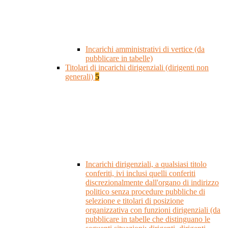
Incarichi amministrativi di vertice (da
pubblicare in tabelle)
Titolari di incarichi dirigenziali (dirigenti non
generali)
5
Incarichi dirigenziali, a qualsiasi titolo
conferiti, ivi inclusi quelli conferiti
discrezionalmente dall'organo di indirizzo
politico senza procedure pubbliche di
selezione e titolari di posizione
organizzativa con funzioni dirigenziali (da
pubblicare in tabelle che distinguano le