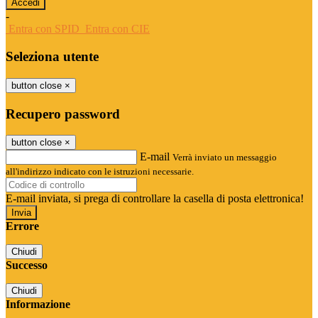
-
Entra con SPID
Entra con CIE
Seleziona utente
button close
×
Recupero password
button close
×
E-mail
Verrà inviato un messaggio
all'indirizzo indicato con le istruzioni necessarie.
E-mail inviata, si prega di controllare la casella di posta elettronica!
Errore
Chiudi
Successo
Chiudi
Informazione