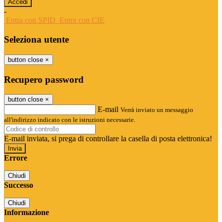
-
Entra con SPID
Entra con CIE
Seleziona utente
button close
×
Recupero password
button close
×
E-mail
Verrà inviato un messaggio
all'indirizzo indicato con le istruzioni necessarie.
E-mail inviata, si prega di controllare la casella di posta elettronica!
Errore
Chiudi
Successo
Chiudi
Informazione