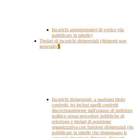
Incarichi amministrativi di vertice (da
pubblicare in tabelle)
Titolari di incarichi dirigenziali (dirigenti non
generali)
5
Incarichi dirigenziali, a qualsiasi titolo
conferiti, ivi inclusi quelli conferiti
discrezionalmente dall'organo di indirizzo
politico senza procedure pubbliche di
selezione e titolari di posizione
organizzativa con funzioni dirigenziali (da
pubblicare in tabelle che distinguano le