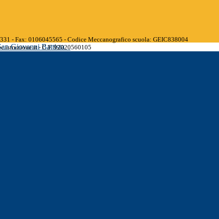
45331 - Fax: 0106045565 - Codice Meccanografico scuola: GEIC838004
San Giovanni Battista
.istruzione.it - C.F. 92020560105