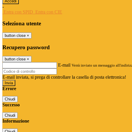
-
Entra con SPID
Entra con CIE
Seleziona utente
button close
×
Recupero password
button close
×
E-mail
Verrà inviato un messaggio all'indirizz
E-mail inviata, si prega di controllare la casella di posta elettronica!
Errore
Chiudi
Successo
Chiudi
Informazione
Chiudi