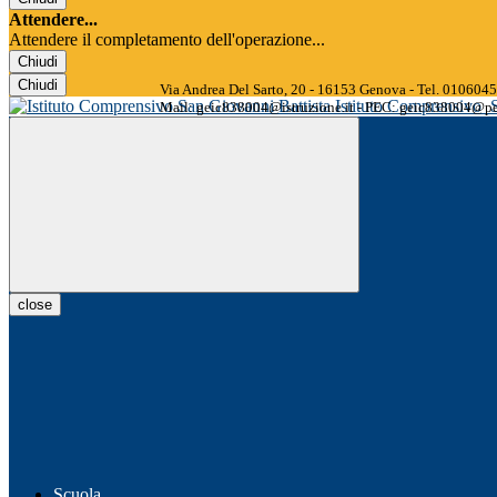
Attendere...
Attendere il completamento dell'operazione...
Chiudi
Chiudi
Via Andrea Del Sarto, 20 - 16153 Genova - Tel. 01060
Istituto Comprensivo
Mail: geic838004@istruzione.it - PEC: geic838004@pec
close
Scuola