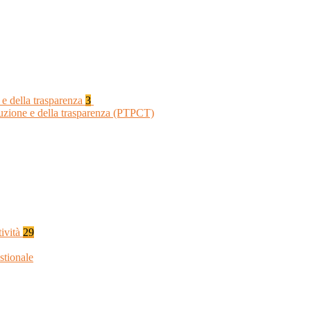
 e della trasparenza
3
ruzione e della trasparenza (PTPCT)
tività
29
stionale