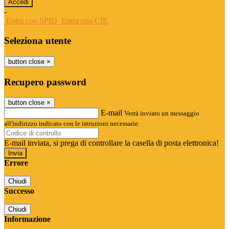
-
Entra con SPID
Entra con CIE
Seleziona utente
button close
×
Recupero password
button close
×
E-mail
Verrà inviato un messaggio
all'indirizzo indicato con le istruzioni necessarie.
E-mail inviata, si prega di controllare la casella di posta elettronica!
Errore
Chiudi
Successo
Chiudi
Informazione