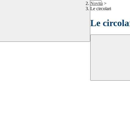
Novità
>
Le circolari
Le circola