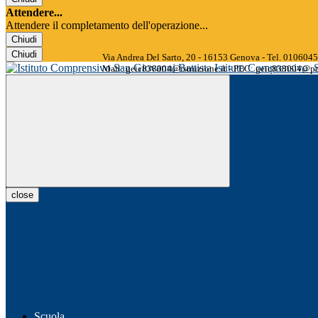
Attendere...
Attendere il completamento dell'operazione...
Chiudi
Chiudi
Via Andrea Del Sarto, 20 - 16153 Genova - Tel. 01060
Istituto Comprensivo
Mail: geic838004@istruzione.it - PEC: geic838004@pec
close
Scuola