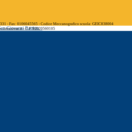
45331 - Fax: 0106045565 - Codice Meccanografico scuola: GEIC838004
San Giovanni Battista
.istruzione.it - C.F. 92020560105