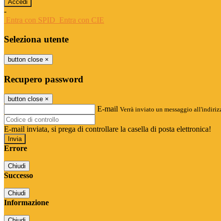
-
Entra con SPID
Entra con CIE
Seleziona utente
button close
×
Recupero password
button close
×
E-mail
Verrà inviato un messaggio all'indirizz
E-mail inviata, si prega di controllare la casella di posta elettronica!
Errore
Chiudi
Successo
Chiudi
Informazione
Chiudi