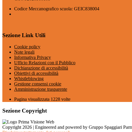
Codice Meccanografico scuola: GEIC838004
Sezione Link Utili
Cookie policy
Note legali
Informativa Privacy
Ufficio Relazioni con il Pubblico
Dichiarazione di accessibilità
Obiettivi di accessibilità
Whistleblowing
Gestione consensi cookie
Amministrazione trasparente
Pagina visualizzata
1228
volte
Sezione Copyright
Copyright 2026 | Engineered and powered by Gruppo Spaggiari Parm