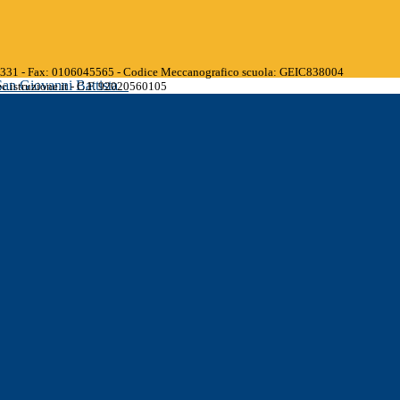
45331 - Fax: 0106045565 - Codice Meccanografico scuola: GEIC838004
San Giovanni Battista
.istruzione.it - C.F. 92020560105