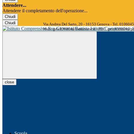
Attendere...
Attendere il completamento dell'operazione...
Chiudi
Chiudi
Via Andrea Del Sarto, 20 - 16153 Genova - Tel. 01060
Istituto Comprensivo
Mail: geic838004@istruzione.it - PEC: geic838004@pec
close
Scuola