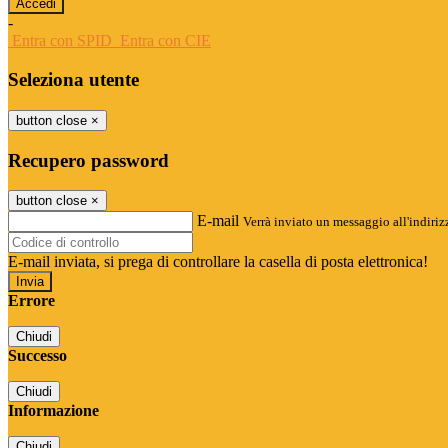
-
Entra con SPID
Entra con CIE
Seleziona utente
button close
×
Recupero password
button close
×
E-mail
Verrà inviato un messaggio all'indirizz
E-mail inviata, si prega di controllare la casella di posta elettronica!
Errore
Chiudi
Successo
Chiudi
Informazione
Chiudi