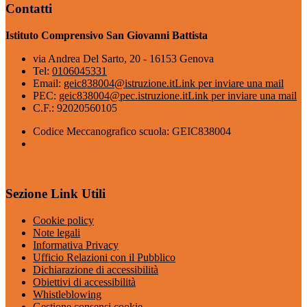
Contatti
Istituto Comprensivo San Giovanni Battista
via Andrea Del Sarto, 20 - 16153 Genova
Tel:
0106045331
Email:
geic838004@istruzione.it
Link per inviare una mail
PEC:
geic838004@pec.istruzione.it
Link per inviare una mail
C.F.: 92020560105
Codice Meccanografico scuola: GEIC838004
Sezione Link Utili
Cookie policy
Note legali
Informativa Privacy
Ufficio Relazioni con il Pubblico
Dichiarazione di accessibilità
Obiettivi di accessibilità
Whistleblowing
Gestione consensi cookie