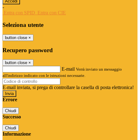
-
Entra con SPID
Entra con CIE
Seleziona utente
button close
×
Recupero password
button close
×
E-mail
Verrà inviato un messaggio
all'indirizzo indicato con le istruzioni necessarie.
E-mail inviata, si prega di controllare la casella di posta elettronica!
Errore
Chiudi
Successo
Chiudi
Informazione