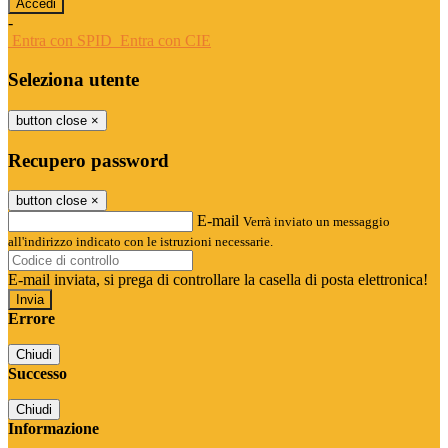
-
Entra con SPID
Entra con CIE
Seleziona utente
button close
×
Recupero password
button close
×
E-mail
Verrà inviato un messaggio
all'indirizzo indicato con le istruzioni necessarie.
E-mail inviata, si prega di controllare la casella di posta elettronica!
Errore
Chiudi
Successo
Chiudi
Informazione