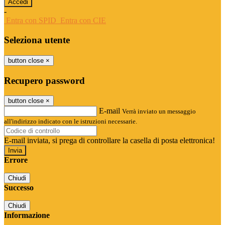
-
Entra con SPID
Entra con CIE
Seleziona utente
button close
×
Recupero password
button close
×
E-mail
Verrà inviato un messaggio
all'indirizzo indicato con le istruzioni necessarie.
E-mail inviata, si prega di controllare la casella di posta elettronica!
Errore
Chiudi
Successo
Chiudi
Informazione