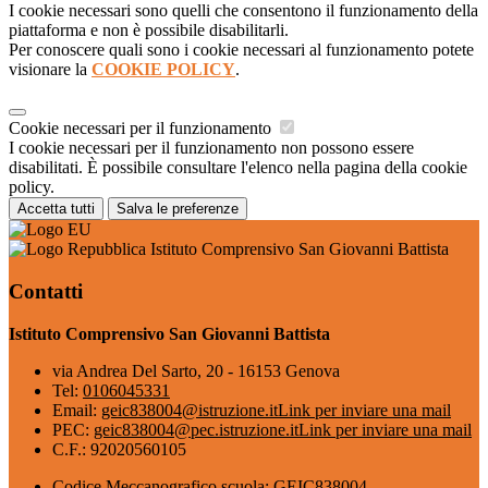
I cookie necessari sono quelli che consentono il funzionamento della
piattaforma e non è possibile disabilitarli.
Per conoscere quali sono i cookie necessari al funzionamento potete
visionare la
COOKIE POLICY
.
Cookie necessari per il funzionamento
I cookie necessari per il funzionamento non possono essere
disabilitati. È possibile consultare l'elenco nella pagina della cookie
policy.
Accetta tutti
Salva le preferenze
Istituto Comprensivo San Giovanni Battista
Contatti
Istituto Comprensivo San Giovanni Battista
via Andrea Del Sarto, 20 - 16153 Genova
Tel:
0106045331
Email:
geic838004@istruzione.it
Link per inviare una mail
PEC:
geic838004@pec.istruzione.it
Link per inviare una mail
C.F.: 92020560105
Codice Meccanografico scuola: GEIC838004