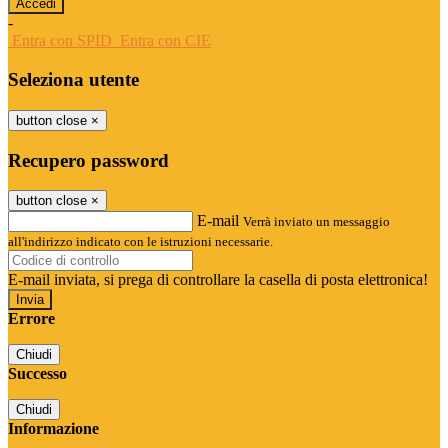
-
Entra con SPID
Entra con CIE
Seleziona utente
button close
×
Recupero password
button close
×
E-mail
Verrà inviato un messaggio
all'indirizzo indicato con le istruzioni necessarie.
E-mail inviata, si prega di controllare la casella di posta elettronica!
Errore
Chiudi
Successo
Chiudi
Informazione