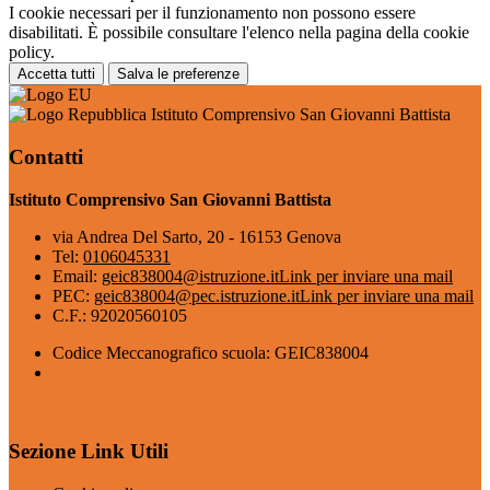
I cookie necessari per il funzionamento non possono essere
disabilitati. È possibile consultare l'elenco nella pagina della cookie
policy.
Accetta tutti
Salva le preferenze
Istituto Comprensivo San Giovanni Battista
Contatti
Istituto Comprensivo San Giovanni Battista
via Andrea Del Sarto, 20 - 16153 Genova
Tel:
0106045331
Email:
geic838004@istruzione.it
Link per inviare una mail
PEC:
geic838004@pec.istruzione.it
Link per inviare una mail
C.F.: 92020560105
Codice Meccanografico scuola: GEIC838004
Sezione Link Utili