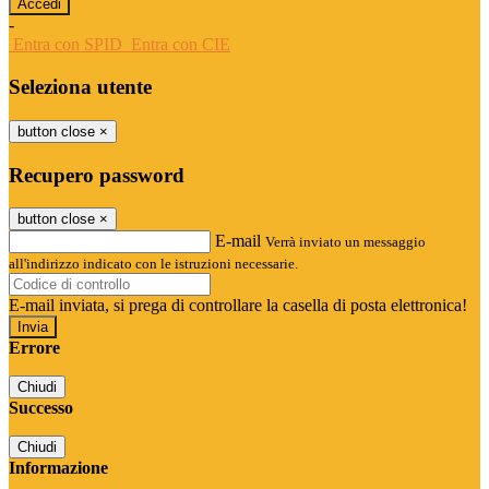
-
Entra con SPID
Entra con CIE
Seleziona utente
button close
×
Recupero password
button close
×
E-mail
Verrà inviato un messaggio
all'indirizzo indicato con le istruzioni necessarie.
E-mail inviata, si prega di controllare la casella di posta elettronica!
Errore
Chiudi
Successo
Chiudi
Informazione