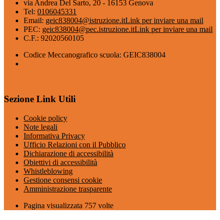
via Andrea Del Sarto, 20 - 16153 Genova
Tel:
0106045331
Email:
geic838004@istruzione.it
Link per inviare una mail
PEC:
geic838004@pec.istruzione.it
Link per inviare una mail
C.F.: 92020560105
Codice Meccanografico scuola: GEIC838004
Sezione Link Utili
Cookie policy
Note legali
Informativa Privacy
Ufficio Relazioni con il Pubblico
Dichiarazione di accessibilità
Obiettivi di accessibilità
Whistleblowing
Gestione consensi cookie
Amministrazione trasparente
Pagina visualizzata
757
volte