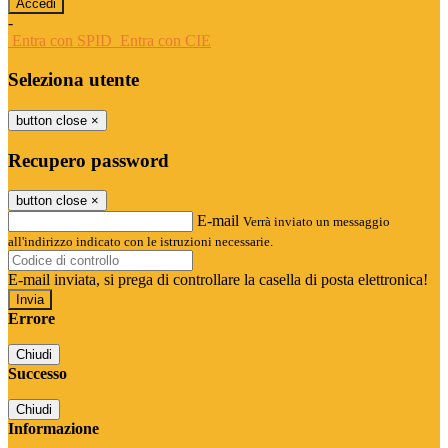
-
Entra con SPID
Entra con CIE
Seleziona utente
button close
×
Recupero password
button close
×
E-mail
Verrà inviato un messaggio
all'indirizzo indicato con le istruzioni necessarie.
E-mail inviata, si prega di controllare la casella di posta elettronica!
Errore
Chiudi
Successo
Chiudi
Informazione