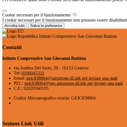
Cookie necessari per il funzionamento
I cookie necessari per il funzionamento non possono essere disabilitati.
Accetta tutti
Salva le preferenze
Istituto Comprensivo San Giovanni Battista
Contatti
Istituto Comprensivo San Giovanni Battista
via Andrea Del Sarto, 20 - 16153 Genova
Tel:
0106045331
Email:
geic838004@istruzione.it
Link per inviare una mail
PEC:
geic838004@pec.istruzione.it
Link per inviare una mail
C.F.: 92020560105
Codice Meccanografico scuola: GEIC838004
Sezione Link Utili