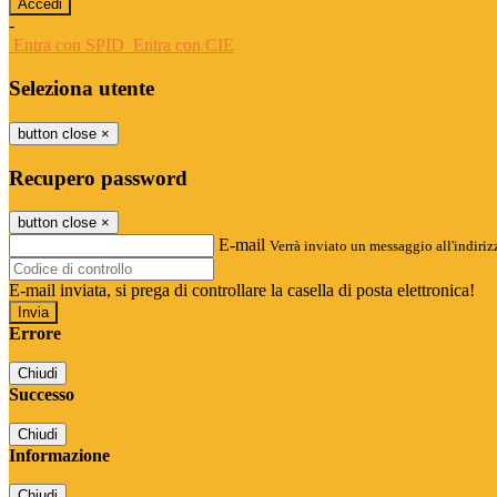
-
Entra con SPID
Entra con CIE
Seleziona utente
button close
×
Recupero password
button close
×
E-mail
Verrà inviato un messaggio all'indirizz
E-mail inviata, si prega di controllare la casella di posta elettronica!
Errore
Chiudi
Successo
Chiudi
Informazione
Chiudi