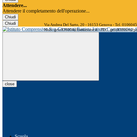
Attendere...
Attendere il completamento dell'operazione...
Chiudi
Chiudi
Via Andrea Del Sarto, 20 - 16153 Genova - Tel. 01060
Istituto Comprensivo
Mail: geic838004@istruzione.it - PEC: geic838004@pec
close
Scuola