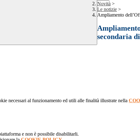
Novità
>
Le notizie
>
Ampliamento dell’Offe
Ampliamento 
secondaria d
kie necessari al funzionamento ed utili alle finalità illustrate nella
COO
attaforma e non è possibile disabilitarli.
isionare la
COOKIE POLICY
.