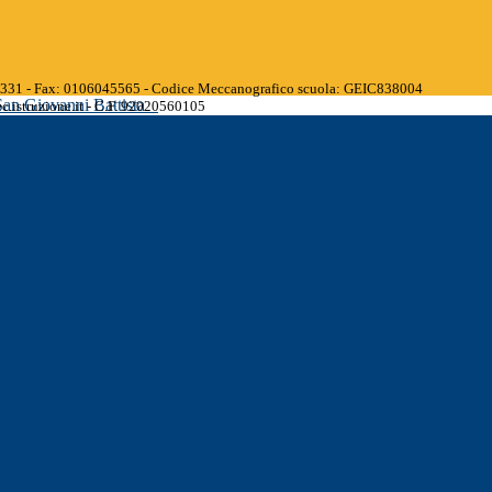
45331 - Fax: 0106045565 - Codice Meccanografico scuola: GEIC838004
San Giovanni Battista
.istruzione.it - C.F. 92020560105