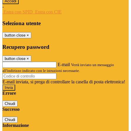
-
Entra con SPID
Entra con CIE
Seleziona utente
button close
×
Recupero password
button close
×
E-mail
Verrà inviato un messaggio
all'indirizzo indicato con le istruzioni necessarie.
E-mail inviata, si prega di controllare la casella di posta elettronica!
Errore
Chiudi
Successo
Chiudi
Informazione