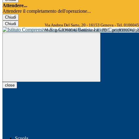
Attendere...
Attendere il completamento dell'operazione...
Chiudi
Chiudi
Via Andrea Del Sarto, 20 - 16153 Genova - Tel. 01060
Istituto Comprensivo
Mail: geic838004@istruzione.it - PEC: geic838004@pec
close
Scuola