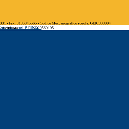
45331 - Fax: 0106045565 - Codice Meccanografico scuola: GEIC838004
San Giovanni Battista
.istruzione.it - C.F. 92020560105