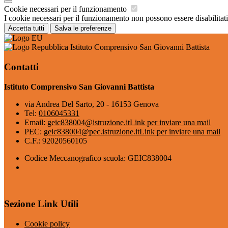
Cookie necessari per il funzionamento
I cookie necessari per il funzionamento non possono essere disabilitati.
Accetta tutti
Salva le preferenze
Istituto Comprensivo San Giovanni Battista
Contatti
Istituto Comprensivo San Giovanni Battista
via Andrea Del Sarto, 20 - 16153 Genova
Tel:
0106045331
Email:
geic838004@istruzione.it
Link per inviare una mail
PEC:
geic838004@pec.istruzione.it
Link per inviare una mail
C.F.: 92020560105
Codice Meccanografico scuola: GEIC838004
Sezione Link Utili
Cookie policy