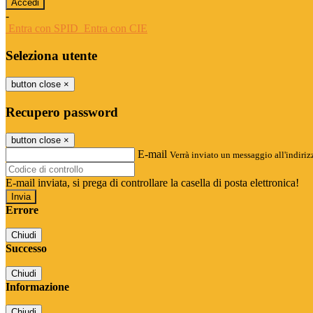
-
Entra con SPID
Entra con CIE
Seleziona utente
button close
×
Recupero password
button close
×
E-mail
Verrà inviato un messaggio all'indirizz
E-mail inviata, si prega di controllare la casella di posta elettronica!
Errore
Chiudi
Successo
Chiudi
Informazione
Chiudi