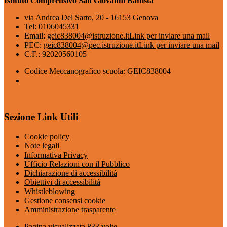
Istituto Comprensivo San Giovanni Battista
via Andrea Del Sarto, 20 - 16153 Genova
Tel:
0106045331
Email:
geic838004@istruzione.it
Link per inviare una mail
PEC:
geic838004@pec.istruzione.it
Link per inviare una mail
C.F.: 92020560105
Codice Meccanografico scuola: GEIC838004
Sezione Link Utili
Cookie policy
Note legali
Informativa Privacy
Ufficio Relazioni con il Pubblico
Dichiarazione di accessibilità
Obiettivi di accessibilità
Whistleblowing
Gestione consensi cookie
Amministrazione trasparente
Pagina visualizzata
833
volte