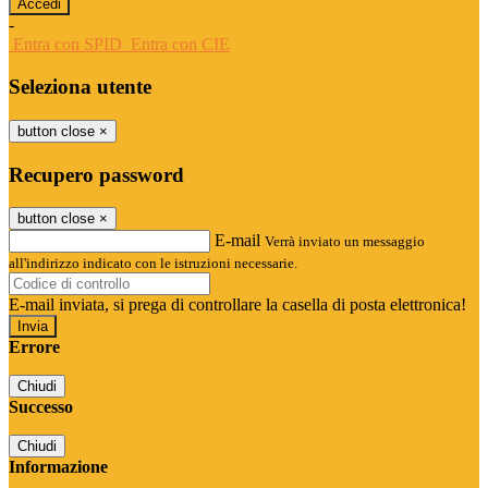
-
Entra con SPID
Entra con CIE
Seleziona utente
button close
×
Recupero password
button close
×
E-mail
Verrà inviato un messaggio
all'indirizzo indicato con le istruzioni necessarie.
E-mail inviata, si prega di controllare la casella di posta elettronica!
Errore
Chiudi
Successo
Chiudi
Informazione