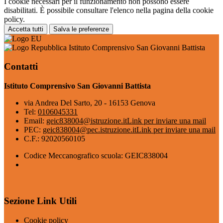
I cookie necessari per il funzionamento non possono essere
disabilitati. È possibile consultare l'elenco nella pagina della cookie
policy.
Accetta tutti
Salva le preferenze
Istituto Comprensivo San Giovanni Battista
Contatti
Istituto Comprensivo San Giovanni Battista
via Andrea Del Sarto, 20 - 16153 Genova
Tel:
0106045331
Email:
geic838004@istruzione.it
Link per inviare una mail
PEC:
geic838004@pec.istruzione.it
Link per inviare una mail
C.F.: 92020560105
Codice Meccanografico scuola: GEIC838004
Sezione Link Utili
Cookie policy