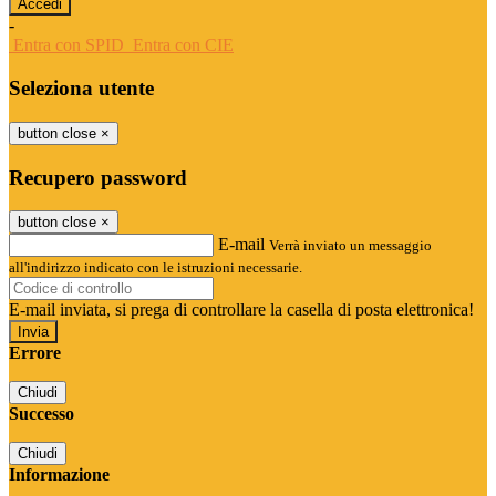
-
Entra con SPID
Entra con CIE
Seleziona utente
button close
×
Recupero password
button close
×
E-mail
Verrà inviato un messaggio
all'indirizzo indicato con le istruzioni necessarie.
E-mail inviata, si prega di controllare la casella di posta elettronica!
Errore
Chiudi
Successo
Chiudi
Informazione