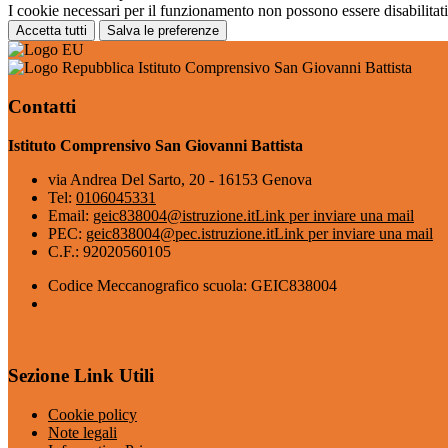
I cookie necessari per il funzionamento non possono essere disabilitati.
Accetta tutti
Salva le preferenze
Istituto Comprensivo San Giovanni Battista
Contatti
Istituto Comprensivo San Giovanni Battista
via Andrea Del Sarto, 20 - 16153 Genova
Tel:
0106045331
Email:
geic838004@istruzione.it
Link per inviare una mail
PEC:
geic838004@pec.istruzione.it
Link per inviare una mail
C.F.: 92020560105
Codice Meccanografico scuola: GEIC838004
Sezione Link Utili
Cookie policy
Note legali