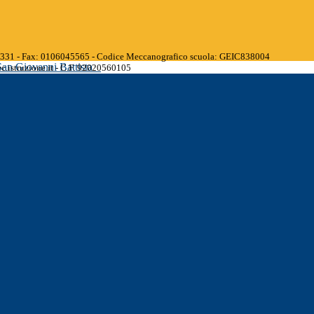
45331 - Fax: 0106045565 - Codice Meccanografico scuola: GEIC838004
San Giovanni Battista
.istruzione.it - C.F. 92020560105