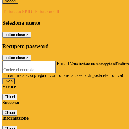
-
Entra con SPID
Entra con CIE
Seleziona utente
button close
×
Recupero password
button close
×
E-mail
Verrà inviato un messaggio all'indirizz
E-mail inviata, si prega di controllare la casella di posta elettronica!
Errore
Chiudi
Successo
Chiudi
Informazione
Chiudi