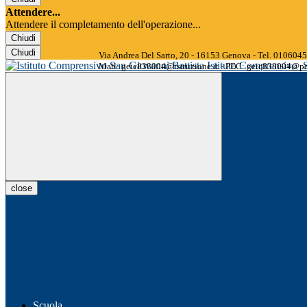
Attendere...
Attendere il completamento dell'operazione...
Chiudi
Chiudi
Via Andrea Del Sarto, 20 - 16153 Genova - Tel. 01060
Istituto Comprensivo
Mail: geic838004@istruzione.it - PEC: geic838004@pec
close
Scuola