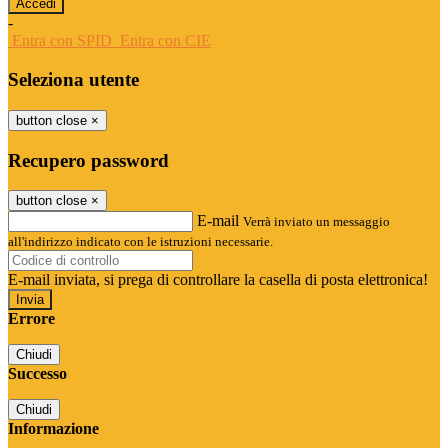
-
Entra con SPID
Entra con CIE
Seleziona utente
button close
×
Recupero password
button close
×
E-mail
Verrà inviato un messaggio
all'indirizzo indicato con le istruzioni necessarie.
E-mail inviata, si prega di controllare la casella di posta elettronica!
Errore
Chiudi
Successo
Chiudi
Informazione