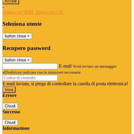
-
Entra con SPID
Entra con CIE
Seleziona utente
button close
×
Recupero password
button close
×
E-mail
Verrà inviato un messaggio
all'indirizzo indicato con le istruzioni necessarie.
E-mail inviata, si prega di controllare la casella di posta elettronica!
Errore
Chiudi
Successo
Chiudi
Informazione