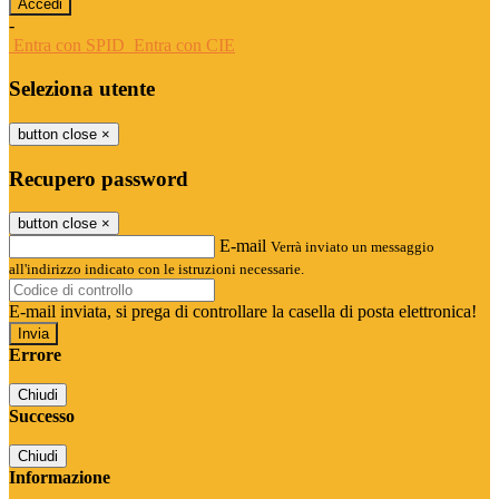
-
Entra con SPID
Entra con CIE
Seleziona utente
button close
×
Recupero password
button close
×
E-mail
Verrà inviato un messaggio
all'indirizzo indicato con le istruzioni necessarie.
E-mail inviata, si prega di controllare la casella di posta elettronica!
Errore
Chiudi
Successo
Chiudi
Informazione