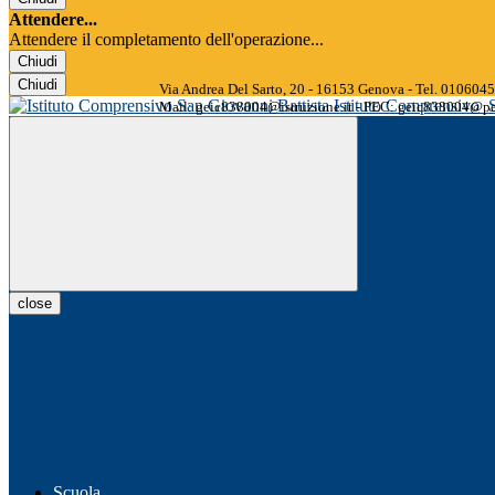
Attendere...
Attendere il completamento dell'operazione...
Chiudi
Chiudi
Via Andrea Del Sarto, 20 - 16153 Genova - Tel. 01060
Istituto Comprensivo
Mail: geic838004@istruzione.it - PEC: geic838004@pec
close
Scuola