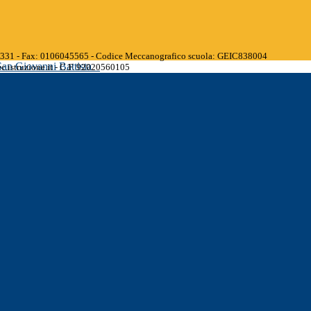
45331 - Fax: 0106045565 - Codice Meccanografico scuola: GEIC838004
San Giovanni Battista
.istruzione.it - C.F. 92020560105