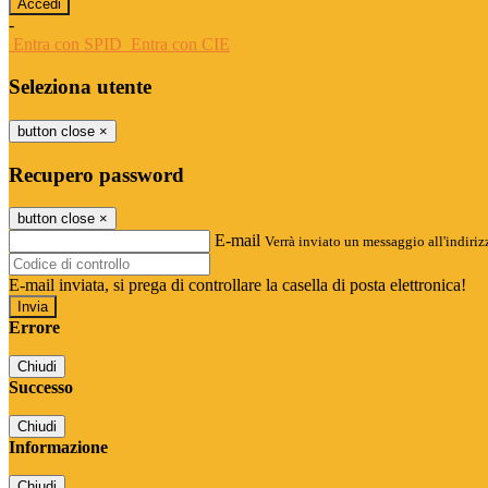
-
Entra con SPID
Entra con CIE
Seleziona utente
button close
×
Recupero password
button close
×
E-mail
Verrà inviato un messaggio all'indirizz
E-mail inviata, si prega di controllare la casella di posta elettronica!
Errore
Chiudi
Successo
Chiudi
Informazione
Chiudi