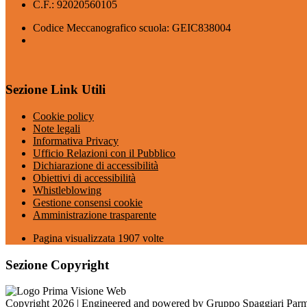
C.F.: 92020560105
Codice Meccanografico scuola: GEIC838004
Sezione Link Utili
Cookie policy
Note legali
Informativa Privacy
Ufficio Relazioni con il Pubblico
Dichiarazione di accessibilità
Obiettivi di accessibilità
Whistleblowing
Gestione consensi cookie
Amministrazione trasparente
Pagina visualizzata
1907
volte
Sezione Copyright
Copyright 2026 | Engineered and powered by Gruppo Spaggiari Parm