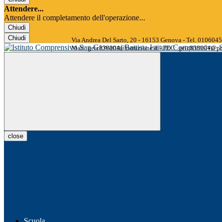
Attendere...
Attendere il completamento dell'operazione...
Chiudi
Chiudi
Via Andrea Del Sarto, 20 - 16153 Genova - Tel. 01060
Istituto Comprensivo
Mail: geic838004@istruzione.it - PEC: geic838004@pec
close
Scuola