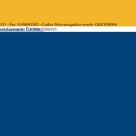
45331 - Fax: 0106045565 - Codice Meccanografico scuola: GEIC838004
San Giovanni Battista
.istruzione.it - C.F. 92020560105