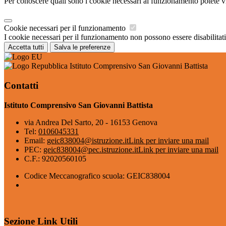
Per conoscere quali sono i cookie necessari al funzionamento potete v
Cookie necessari per il funzionamento
I cookie necessari per il funzionamento non possono essere disabilitati.
Accetta tutti
Salva le preferenze
Istituto Comprensivo San Giovanni Battista
Contatti
Istituto Comprensivo San Giovanni Battista
via Andrea Del Sarto, 20 - 16153 Genova
Tel:
0106045331
Email:
geic838004@istruzione.it
Link per inviare una mail
PEC:
geic838004@pec.istruzione.it
Link per inviare una mail
C.F.: 92020560105
Codice Meccanografico scuola: GEIC838004
Sezione Link Utili