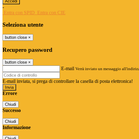
-
Entra con SPID
Entra con CIE
Seleziona utente
button close
×
Recupero password
button close
×
E-mail
Verrà inviato un messaggio all'indirizz
E-mail inviata, si prega di controllare la casella di posta elettronica!
Errore
Chiudi
Successo
Chiudi
Informazione
Chiudi