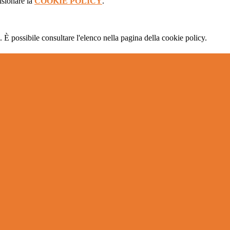
isionare la
COOKIE POLICY
.
 È possibile consultare l'elenco nella pagina della cookie policy.