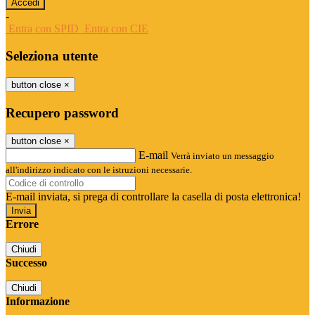
-
Entra con SPID
Entra con CIE
Seleziona utente
button close
×
Recupero password
button close
×
E-mail
Verrà inviato un messaggio
all'indirizzo indicato con le istruzioni necessarie.
E-mail inviata, si prega di controllare la casella di posta elettronica!
Errore
Chiudi
Successo
Chiudi
Informazione