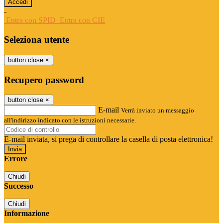
-
Entra con SPID
Entra con CIE
Seleziona utente
button close
×
Recupero password
button close
×
E-mail
Verrà inviato un messaggio
all'indirizzo indicato con le istruzioni necessarie.
E-mail inviata, si prega di controllare la casella di posta elettronica!
Errore
Chiudi
Successo
Chiudi
Informazione