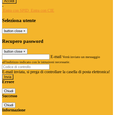
-
Entra con SPID
Entra con CIE
Seleziona utente
button close
×
Recupero password
button close
×
E-mail
Verrà inviato un messaggio
all'indirizzo indicato con le istruzioni necessarie.
E-mail inviata, si prega di controllare la casella di posta elettronica!
Errore
Chiudi
Successo
Chiudi
Informazione