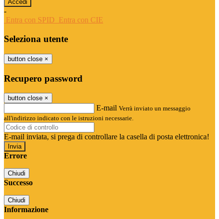
-
Entra con SPID
Entra con CIE
Seleziona utente
button close
×
Recupero password
button close
×
E-mail
Verrà inviato un messaggio
all'indirizzo indicato con le istruzioni necessarie.
E-mail inviata, si prega di controllare la casella di posta elettronica!
Errore
Chiudi
Successo
Chiudi
Informazione