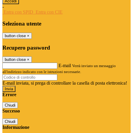
-
Entra con SPID
Entra con CIE
Seleziona utente
button close
×
Recupero password
button close
×
E-mail
Verrà inviato un messaggio
all'indirizzo indicato con le istruzioni necessarie.
E-mail inviata, si prega di controllare la casella di posta elettronica!
Errore
Chiudi
Successo
Chiudi
Informazione