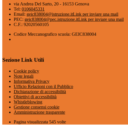
via Andrea Del Sarto, 20 - 16153 Genova
Tel:
0106045331
Email:
geic838004@istruzione.it
Link per inviare una mail
PEC:
geic838004@pec.istruzione.it
Link per inviare una mail
C.F.: 92020560105
Codice Meccanografico scuola: GEIC838004
Sezione Link Utili
Cookie policy
Note legali
Informativa Privacy
Ufficio Relazioni con il Pubblico
Dichiarazione di accessibilità
Obiettivi di accessibilità
Whistleblowing
Gestione consensi cookie
Amministrazione trasparente
Pagina visualizzata
545
volte