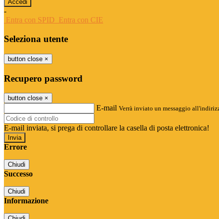
-
Entra con SPID
Entra con CIE
Seleziona utente
button close
×
Recupero password
button close
×
E-mail
Verrà inviato un messaggio all'indirizz
E-mail inviata, si prega di controllare la casella di posta elettronica!
Errore
Chiudi
Successo
Chiudi
Informazione
Chiudi