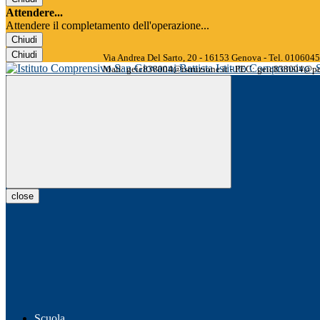
Attendere...
Attendere il completamento dell'operazione...
Chiudi
Chiudi
Via Andrea Del Sarto, 20 - 16153 Genova - Tel. 01060
Istituto Comprensivo
Mail: geic838004@istruzione.it - PEC: geic838004@pec
close
Scuola