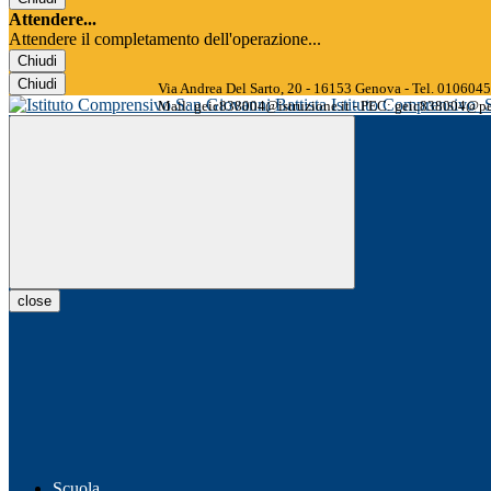
Attendere...
Attendere il completamento dell'operazione...
Chiudi
Chiudi
Via Andrea Del Sarto, 20 - 16153 Genova - Tel. 01060
Istituto Comprensivo
Mail: geic838004@istruzione.it - PEC: geic838004@pec
close
Scuola