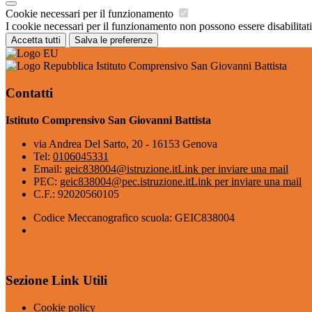
Cookie necessari per il funzionamento
I cookie necessari per il funzionamento non possono essere disabilitati.
Accetta tutti
Salva le preferenze
Istituto Comprensivo San Giovanni Battista
Contatti
Istituto Comprensivo San Giovanni Battista
via Andrea Del Sarto, 20 - 16153 Genova
Tel:
0106045331
Email:
geic838004@istruzione.it
Link per inviare una mail
PEC:
geic838004@pec.istruzione.it
Link per inviare una mail
C.F.: 92020560105
Codice Meccanografico scuola: GEIC838004
Sezione Link Utili
Cookie policy