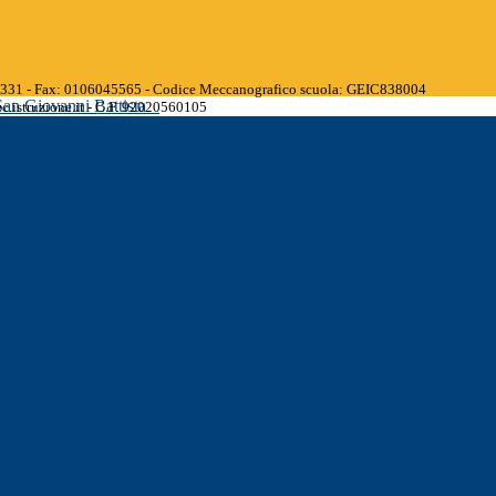
45331 - Fax: 0106045565 - Codice Meccanografico scuola: GEIC838004
San Giovanni Battista
.istruzione.it - C.F. 92020560105