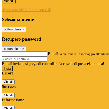
-
Entra con SPID
Entra con CIE
Seleziona utente
button close
×
Recupero password
button close
×
E-mail
Verrà inviato un messaggio all'indirizz
E-mail inviata, si prega di controllare la casella di posta elettronica!
Errore
Chiudi
Successo
Chiudi
Informazione
Chiudi