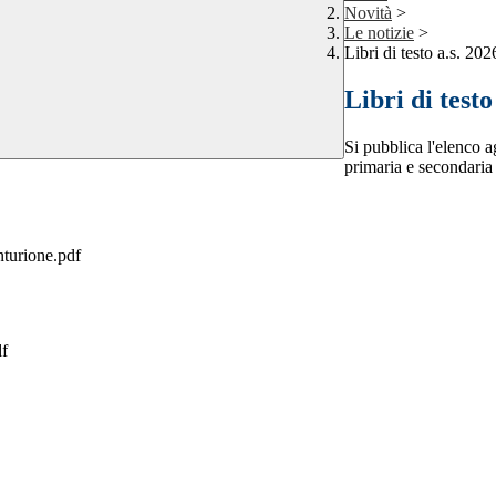
Novità
>
Le notizie
>
Libri di testo a.s. 20
Libri di testo
Si pubblica l'elenco ag
primaria e secondaria 
nturione.pdf
f