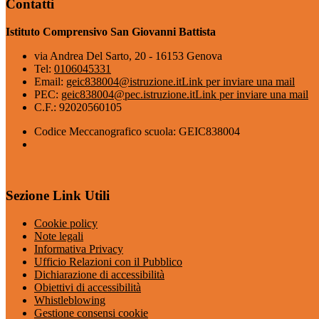
Contatti
Istituto Comprensivo San Giovanni Battista
via Andrea Del Sarto, 20 - 16153 Genova
Tel:
0106045331
Email:
geic838004@istruzione.it
Link per inviare una mail
PEC:
geic838004@pec.istruzione.it
Link per inviare una mail
C.F.: 92020560105
Codice Meccanografico scuola: GEIC838004
Sezione Link Utili
Cookie policy
Note legali
Informativa Privacy
Ufficio Relazioni con il Pubblico
Dichiarazione di accessibilità
Obiettivi di accessibilità
Whistleblowing
Gestione consensi cookie