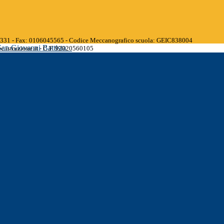
45331 - Fax: 0106045565 - Codice Meccanografico scuola: GEIC838004
San Giovanni Battista
.istruzione.it - C.F. 92020560105