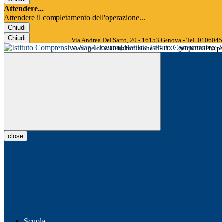
Attendere...
Attendere il completamento dell'operazione...
Chiudi
Chiudi
Via Andrea Del Sarto, 20 - 16153 Genova - Tel. 01060
Istituto Comprensivo
Mail: geic838004@istruzione.it - PEC: geic838004@pec
close
Scuola