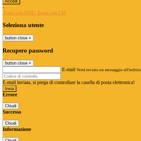
-
Entra con SPID
Entra con CIE
Seleziona utente
button close
×
Recupero password
button close
×
E-mail
Verrà inviato un messaggio all'indirizz
E-mail inviata, si prega di controllare la casella di posta elettronica!
Errore
Chiudi
Successo
Chiudi
Informazione
Chiudi