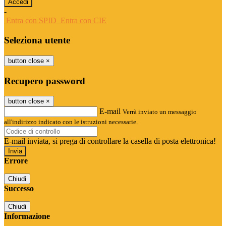
-
Entra con SPID
Entra con CIE
Seleziona utente
button close
×
Recupero password
button close
×
E-mail
Verrà inviato un messaggio
all'indirizzo indicato con le istruzioni necessarie.
E-mail inviata, si prega di controllare la casella di posta elettronica!
Errore
Chiudi
Successo
Chiudi
Informazione