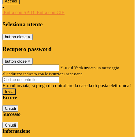
-
Entra con SPID
Entra con CIE
Seleziona utente
button close
×
Recupero password
button close
×
E-mail
Verrà inviato un messaggio
all'indirizzo indicato con le istruzioni necessarie.
E-mail inviata, si prega di controllare la casella di posta elettronica!
Errore
Chiudi
Successo
Chiudi
Informazione