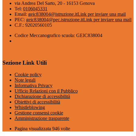
via Andrea Del Sarto, 20 - 16153 Genova
Tel:
0106045331
Email:
geic838004@istruzione.it
Link per inviare una mail
PEC:
geic838004@pec.istruzione.it
Link per inviare una mail
C.F.: 92020560105
Codice Meccanografico scuola: GEIC838004
Sezione Link Utili
Cookie policy
Note legali
Informativa Privacy
Ufficio Relazioni con il Pubblico
Dichiarazione di accessibilità
Obiettivi di accessibilità
Whistleblowing
Gestione consensi cookie
Amministrazione trasparente
Pagina visualizzata
946
volte