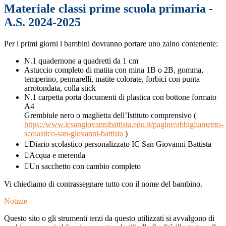
Materiale classi prime scuola primaria -
A.S. 2024-2025
Per i primi giorni i bambini dovranno portare uno zaino contenente:
N.1 quadernone a quadretti da 1 cm
Astuccio completo di matita con mina 1B o 2B, gomma,
temperino, pennarelli, matite colorate, forbici con punta
arrotondata, colla stick
N.1 carpetta porta documenti di plastica con bottone formato
A4
Grembiule nero o maglietta dell’Istituto comprensivo (
https://www.icsangiovannibattista.edu.it/pagine/abbigliamento-
scolastico-san-giovanni-battista
)
Diario scolastico personalizzato IC San Giovanni Battista
Acqua e merenda
Un sacchetto con cambio completo
Vi chiediamo di contrassegnare tutto con il nome del bambino.
Notizie
Questo sito o gli strumenti terzi da questo utilizzati si avvalgono di