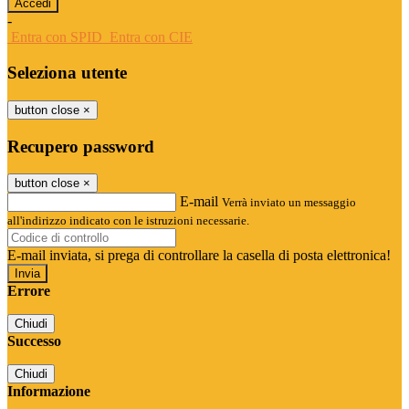
-
Entra con SPID
Entra con CIE
Seleziona utente
button close
×
Recupero password
button close
×
E-mail
Verrà inviato un messaggio
all'indirizzo indicato con le istruzioni necessarie.
E-mail inviata, si prega di controllare la casella di posta elettronica!
Errore
Chiudi
Successo
Chiudi
Informazione