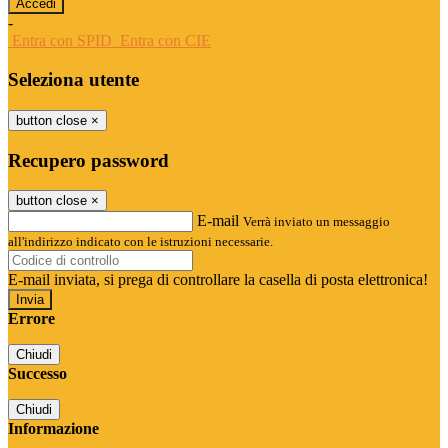
-
Entra con SPID
Entra con CIE
Seleziona utente
button close
×
Recupero password
button close
×
E-mail
Verrà inviato un messaggio
all'indirizzo indicato con le istruzioni necessarie.
E-mail inviata, si prega di controllare la casella di posta elettronica!
Errore
Chiudi
Successo
Chiudi
Informazione