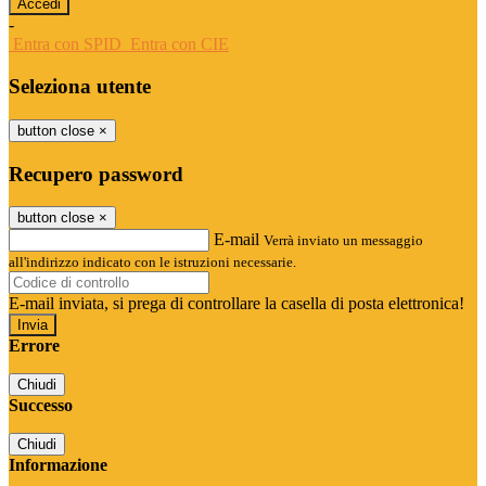
-
Entra con SPID
Entra con CIE
Seleziona utente
button close
×
Recupero password
button close
×
E-mail
Verrà inviato un messaggio
all'indirizzo indicato con le istruzioni necessarie.
E-mail inviata, si prega di controllare la casella di posta elettronica!
Errore
Chiudi
Successo
Chiudi
Informazione