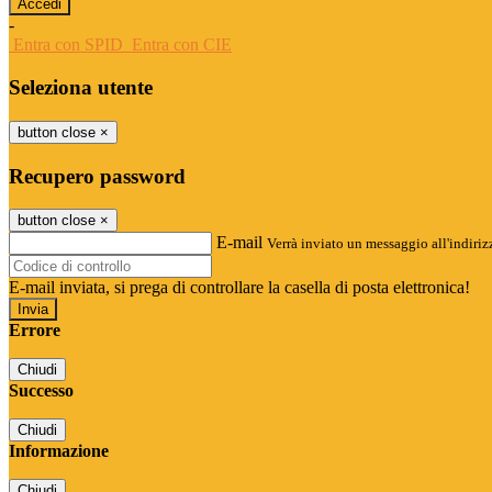
-
Entra con SPID
Entra con CIE
Seleziona utente
button close
×
Recupero password
button close
×
E-mail
Verrà inviato un messaggio all'indirizz
E-mail inviata, si prega di controllare la casella di posta elettronica!
Errore
Chiudi
Successo
Chiudi
Informazione
Chiudi