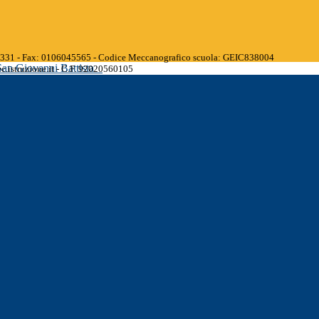
45331 - Fax: 0106045565 - Codice Meccanografico scuola: GEIC838004
San Giovanni Battista
.istruzione.it - C.F. 92020560105