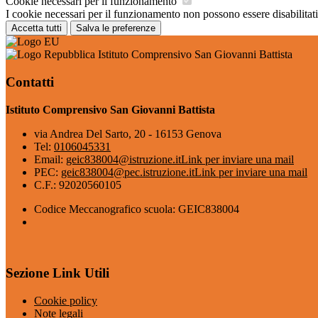
Cookie necessari per il funzionamento
I cookie necessari per il funzionamento non possono essere disabilitati.
Accetta tutti
Salva le preferenze
Istituto Comprensivo San Giovanni Battista
Contatti
Istituto Comprensivo San Giovanni Battista
via Andrea Del Sarto, 20 - 16153 Genova
Tel:
0106045331
Email:
geic838004@istruzione.it
Link per inviare una mail
PEC:
geic838004@pec.istruzione.it
Link per inviare una mail
C.F.: 92020560105
Codice Meccanografico scuola: GEIC838004
Sezione Link Utili
Cookie policy
Note legali