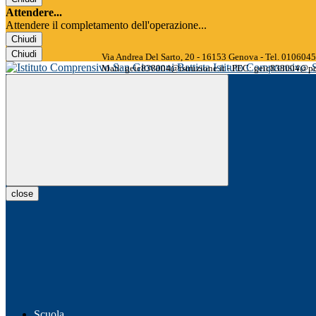
Attendere...
Attendere il completamento dell'operazione...
Chiudi
Chiudi
Via Andrea Del Sarto, 20 - 16153 Genova - Tel. 01060
Istituto Comprensivo
Mail: geic838004@istruzione.it - PEC: geic838004@pec
close
Scuola