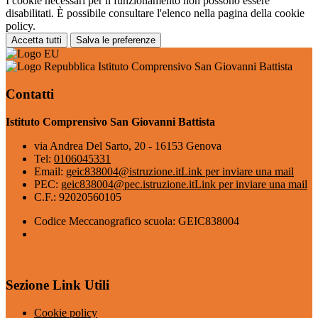
I cookie necessari per il funzionamento non possono essere
disabilitati. È possibile consultare l'elenco nella pagina della cookie
policy.
Accetta tutti
Salva le preferenze
Istituto Comprensivo San Giovanni Battista
Contatti
Istituto Comprensivo San Giovanni Battista
via Andrea Del Sarto, 20 - 16153 Genova
Tel:
0106045331
Email:
geic838004@istruzione.it
Link per inviare una mail
PEC:
geic838004@pec.istruzione.it
Link per inviare una mail
C.F.: 92020560105
Codice Meccanografico scuola: GEIC838004
Sezione Link Utili
Cookie policy