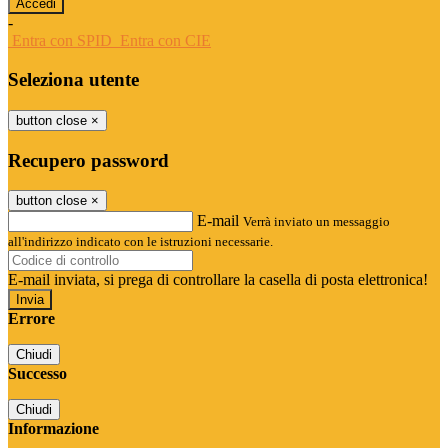
-
Entra con SPID
Entra con CIE
Seleziona utente
button close
×
Recupero password
button close
×
E-mail
Verrà inviato un messaggio
all'indirizzo indicato con le istruzioni necessarie.
E-mail inviata, si prega di controllare la casella di posta elettronica!
Errore
Chiudi
Successo
Chiudi
Informazione